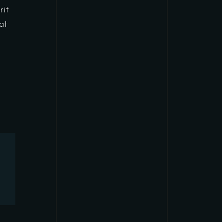
rit
at