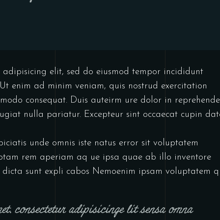
 adipisicing elit, sed do eiusmod tempor incididunt
Ut enim ad minim veniam, quis nostrud exercitation
mmodo consequat. Duis auteirm ure dolor in reprehende
 fugiat nulla pariatur. Excepteur sint occaecat cupin dat
iciatis unde omnis iste natus error sit voluptatem
tam rem aperiam aq ue ipsa quae ab illo inventore
tae dicta sunt expli cabos Nemoenim ipsam voluptatem q
t, consectetur adipisicinge lit sensa omna