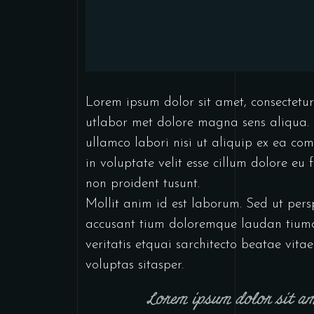
Lorem ipsum dolor sit amet, consectetur
utlabor met dolore magna sens aliqua. 
ullamco labori nisi ut aliquip ex ea co
in voluptate velit esse cillum dolore eu
non proident tusunt.
Mollit anim id est laborum. Sed ut persp
accusant tium doloremque laudan tiumo
veritatis etquai sarchitecto beatae vi
voluptas sitasper.
Lorem ipsum dolor sit ame