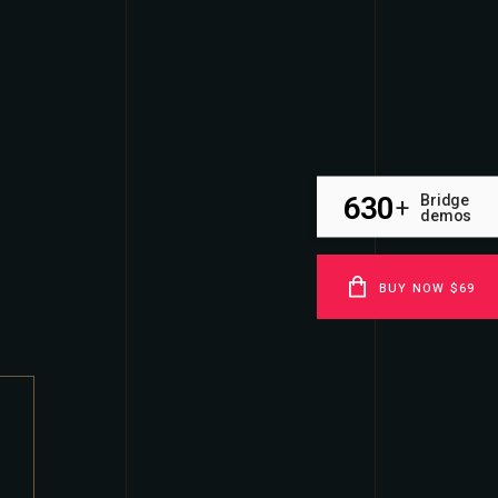
630
Bridge
+
demos
BUY NOW $69